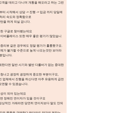
 고객을 데리고 다니며 개통을 해오라고 하는 그런
 시작해서 상담 -> 진행 -> 입금 까지 당일에
일처리 속도와 정확함으로
탄을 하게 되실 겁니다.
또한 구글로 찾아봤는데요
네이버플레이스 또한 매우 좋은 평가가 많았습니
인증리뷰 같은 경우에도 정말 평가가 훌륭했구요.
자체가 불가할 수준으로 높게 나오는것만 보더라
부분입니다.
한다면 일반 사기와 별반 다를바가 없는 중대한
엄청나고 굉장히 굉장하게 중요한 부분이구요,
 업체에서 진행을 하신다면 아주 유용하게 급전
모면할 수 있겠습니다.
형성이 되어 있는데요
치면 정해진 연이자가 있을 것이구요
 정상적인 거래라면 당연히 연이자보다 말도 안되
같은 물품을 구매한다 하더라도 약간의 편차는