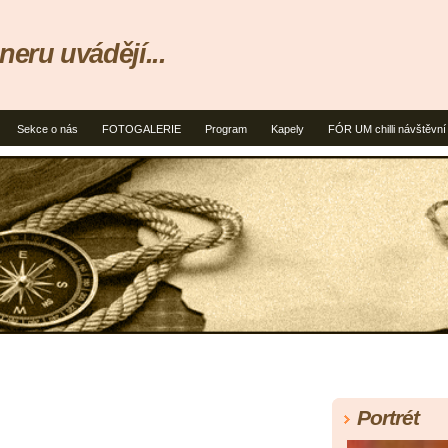
neru uvádějí...
Sekce o nás
FOTOGALERIE
Program
Kapely
FÓR UM chilli návštěvní
Portrét