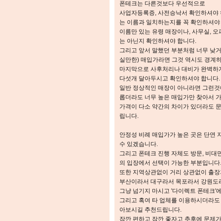
폰테크는 다른것보다 우선적으로
사업자등록증, 사전승낙서 확인하셔야 
는 이름과 일치하는지를 꼭 확인하셔야
이름만 있는 유령 매장이나, 사무실, 
는 아닌지 확인하셔야 합니다.
그리고 앞서 말했던 부분처럼 너무 낮거
실만한) 매입가라면 그것 역시도 경계하
마지막으로 사후처리나 대비가 완벽하게 이루
다섯개 달아두시고 확인하셔야 합니다.
일반 정상적인 매장이 아니라면 그런것에
롭더라도 너무 높은 매입가만 찾아서 
가격이 다소 약간의 차이가 있더라도 
립니다.
안정성 비례 매입가가 높은 곳은 단연 
수 있겠습니다.
그리고 폰테크 진행 자체도 방문, 비대
의 입장에서 선택이 가능한 부분입니다
또한 지역상관없이 거리 상관없이 출장
부산이라서 대구라서 목포라서 강원도
그냥 넘기지 마시고 '다이렉트 폰테크'
그리고 혹여 타 업체를 이용하시더라도
아보시길 추천드립니다.
잠깐 편하고 잠깐 좋자고 추후에 문제가