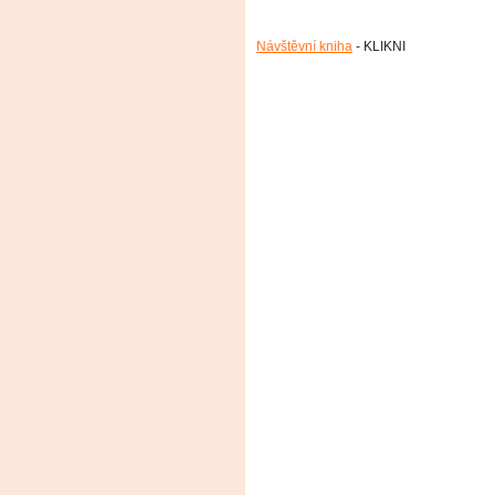
Návštěvní kniha
- KLIKNI