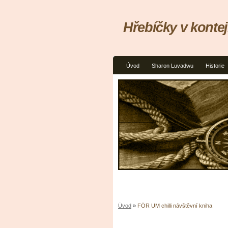
Hřebíčky v kontej
Úvod
Sharon Luvadwu
Historie
Úvod
»
FÓR UM chilli návštěvní kniha