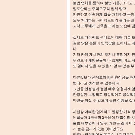
불법 업체를 통하여 불법 개통, 그리고
말도안되는 주먹구구식 업체 말고
안전하고 신속하게 일을 처리하고 문의부터
모두 처리하는 다이렉트만의 놀라운 
고객 모두에게 만족을 드리는 모습에 감
실제로 다이렉트 폰테크에 대해 리뷰 
실로 많은 분들이 만족감을 표하시고 
다.
기타 카페 게시판의 후기나 홈페이지 
무엇보다 재방문율이 타 업체에 비교 
도 얼마나 믿을 수 있을지 알 수 있는 
다른것보다 폰테크라함은 안정성을 배제
범죄라고 생각할 수 있습니다.
그만큼 안정성이 정말 매우 엄청나게 
안정성만 보장되고 정상적이고 공식적인
마련을 하실 수 있으며 급한 상황을 잘 
사실상 어떠한 업계라도 일정한 가격 
예를들어 1금융과 2금융에 대출이라 
불법 대부업이나 일수, 개인돈 같이 비
게 높은 금리가 있는 것이겠구요
마트나 편의점에서 음료수나 과자등과 