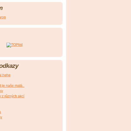
m
aron
 odkazy
al,hehe
t je naše malá..
ky
y z různých akcí
a
ky