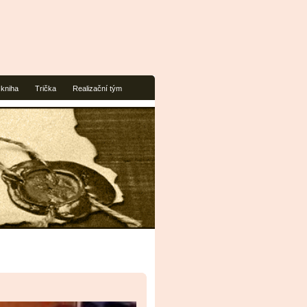
 kniha
Trička
Realizační tým