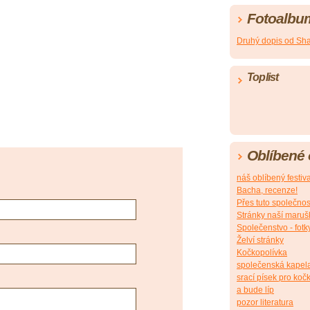
Fotoalbu
Druhý dopis od Sh
Toplist
Oblíbené
náš oblíbený festiv
Bacha, recenze!
Přes tuto společnos
Stránky naší maruš
Společenstvo - fotk
Želví stránky
Kočkopolívka
společenská kapel
srací písek pro koč
a bude líp
pozor literatura