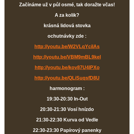
Začínáme už v půl osmé, tak doražte včas!
A za kolik?
krásná lidová stovka
ochutnávky zde :
http://youtu.be/W2VLqYcilAs
http://youtu.be/VBM9mBL9keI
http://youtu.be/kov87U4lPXo
http://youtu.be/QLiSuqsfD8U
harmonogram :
19:30-20:30 In-Out
20:30-21:30 Vosí hnízdo
21:30-22:30 Kurva od Vedle
22:30-23:30 Papírový panenky