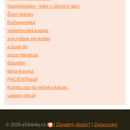
Společenstvo - fotky z různých akcí
Želví stránky
Kočkopolívka
společenská kapela
srací písek pro kočky
a bude líp
pozor literatura
Blackfire
Idina kravina
PACIENTograf
Kamila zas do něčeho fušuje..
valeriin skicář
© 2026 eStránky.cz
|
Závadný obsah?
|
Zpracování